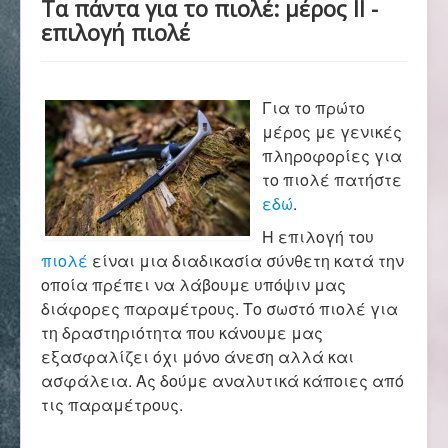
Τα πάντα για το πιολέ: μέρος ΙΙ -
Αρχική
επιλογή πιολέ
Σύλλογος
Για το πρώτο
μέρος με γενικές
Ορειβασία
πληροφορίες για
το πιολέ πατήστε
εδώ
.
Αναρρίχηση
Η επιλογή του
πιολέ
είναι μια διαδικασία σύνθετη κατά την
οποία πρέπει να λάβουμε υπόψιν μας
Βουνό και φύση
διάφορες παραμέτρους. Το σωστό πιολέ για
τη δραστηριότητα που κάνουμε μας
εξασφαλίζει όχι μόνο άνεση αλλά και
Φωτο - Video
ασφάλεια. Ας δούμε αναλυτικά κάποιες από
τις παραμέτρους.