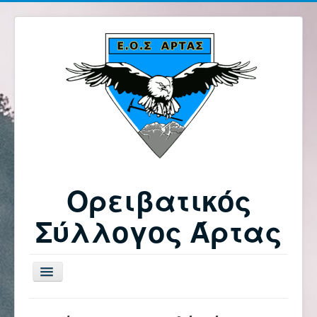
Ορειβατικός
Σύλλογος Άρτας
Εναλλαγή
πλοήγησης