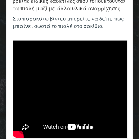
βρείτε ειδικές κασετίνες όπου τοποθετούνται
τα πιολέ μαζί με άλλα υλικά αναρρίχησης.
Στο παρακάτω βίντεο μπορείτε να δείτε πως
μπαίνει σωστά το πιολέ στο σακίδιο.