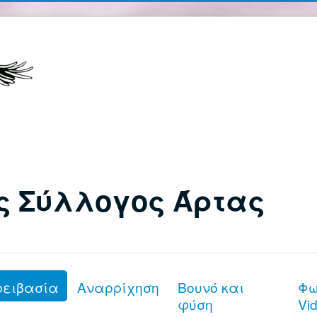
ς Σύλλογος Άρτας
ρειβασία
Αναρρίχηση
Βουνό και
Φω
φύση
Vi