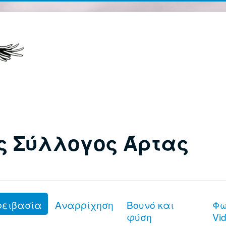
ς Σύλλογος Άρτας
ρειβασία
Αναρρίχηση
Βουνό και
Φω
φύση
Vi