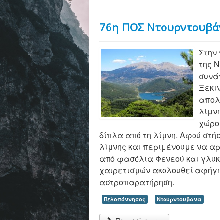
76η ΠΟΣ Ντουρντουβάν
Στην
της 
συνά
Ξεκι
απολ
λίμν
χώρο
δίπλα από τη λίμνη. Αφού στήσ
λίμνης και περιμένουμε να α
από φασόλια Φενεού και γλυκ
χαιρετισμών ακολουθεί αφήγη
αστροπαρατήρηση.
Πελοπόννησος
Ντουρντουβάνα