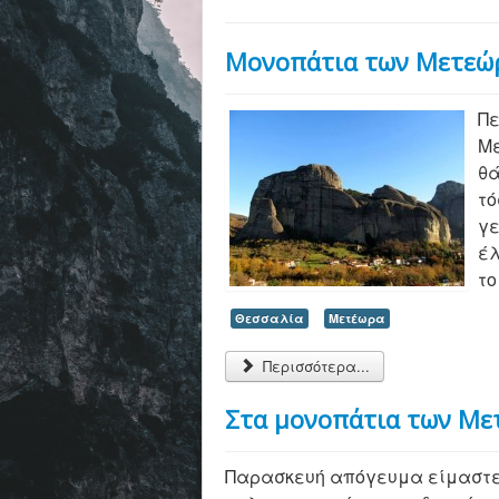
Μονοπάτια των Μετεώ
Πε
Με
θά
τό
γε
έλ
το
Θεσσαλία
Μετέωρα
Περισσότερα...
Στα μονοπάτια των Μ
Παρασκευή απόγευμα είμαστε 