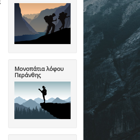
ς
Μονοπάτια λόφου
Περάνθης