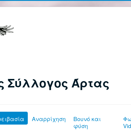
ς Σύλλογος Άρτας
ρειβασία
Αναρρίχηση
Βουνό και
Φω
φύση
Vi