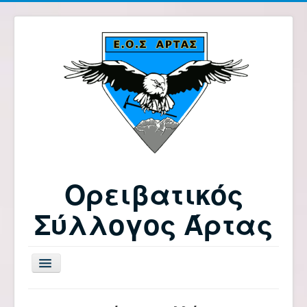
Ορειβατικός
Σύλλογος Άρτας
Εναλλαγή
πλοήγησης