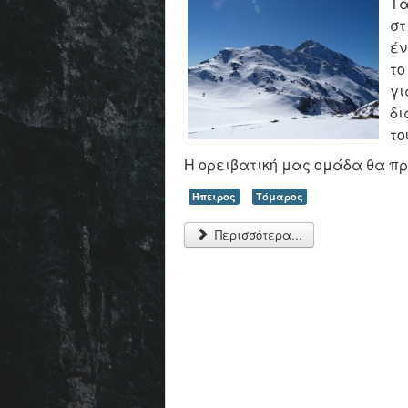
Τα
στ
έν
το
γι
δι
το
Η ορειβατική μας ομάδα θα π
Ήπειρος
Τόμαρος
Περισσότερα...