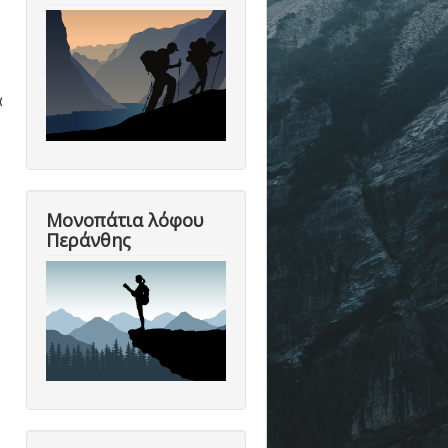
α
Μονοπάτια λόφου
Περάνθης