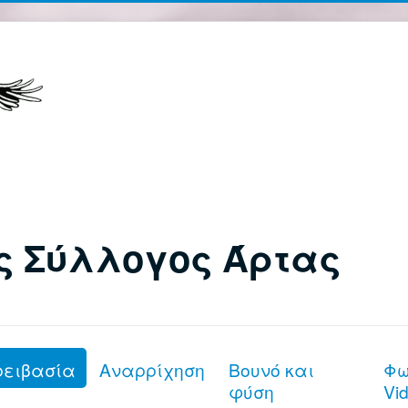
ς Σύλλογος Άρτας
ρειβασία
Αναρρίχηση
Βουνό και
Φω
φύση
Vi