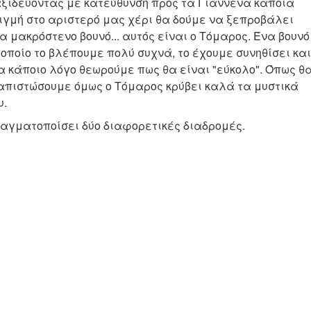
ξιδεύοντας με κατεύθυνση προς τα Γιάννενα κάποια
ιγμή στο αριστερό μας χέρι θα δούμε να ξεπροβάλει
α μακρόστενο βουνό... αυτός είναι ο Τόμαρος. Ένα βουνό
 οποίο το βλέπουμε πολύ συχνά, το έχουμε συνηθίσει και
α κάποιο λόγο θεωρούμε πως θα είναι "εύκολο". Όπως θ
απιστώσουμε όμως ο Τόμαρος κρύβει καλά τα μυστικά
υ.
ραγματοποίσει δύο διαφορετικές διαδρομές.