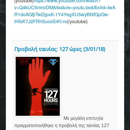
{youtube}
https://www.youtube.com/watch?
v=Q4kUC5mncDM&feature=youtu.be&fbclid=IwA
R1doAGfjiTwDjpxK-1Y4YegXU5wyBNfGpOw-
iHfxK7J2FRhSucsSrKI-ro
{/youtube}
Προβολή ταινίας: 127 ώρες (3/01/18)
Με μεγάλη επιτυχία
πραγματοποιήθηκε η προβολή της ταινίας 127