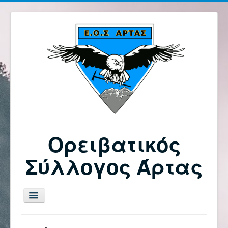
Ορειβατικός
Σύλλογος Άρτας
Εναλλαγή
πλοήγησης