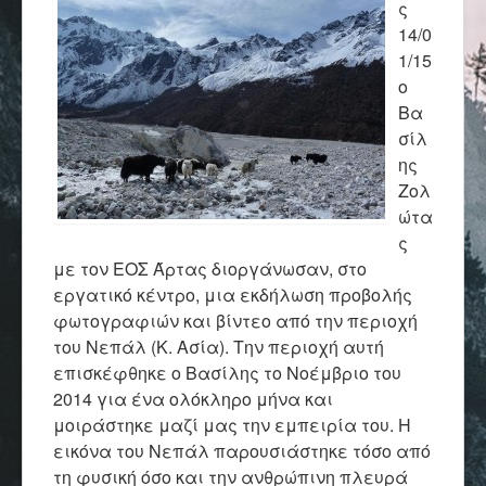
ς
14/0
1/15
ο
Βα
σίλ
ης
Ζολ
ώτα
ς
με τον ΕΟΣ Άρτας διοργάνωσαν, στο
εργατικό κέντρο, μια εκδήλωση προβολής
φωτογραφιών και βίντεο από την περιοχή
του Νεπάλ (Κ. Ασία). Την περιοχή αυτή
επισκέφθηκε ο Βασίλης το Νοέμβριο του
2014 για ένα ολόκληρο μήνα και
μοιράστηκε μαζί μας την εμπειρία του. Η
εικόνα του Νεπάλ παρουσιάστηκε τόσο από
τη φυσική όσο και την ανθρώπινη πλευρά