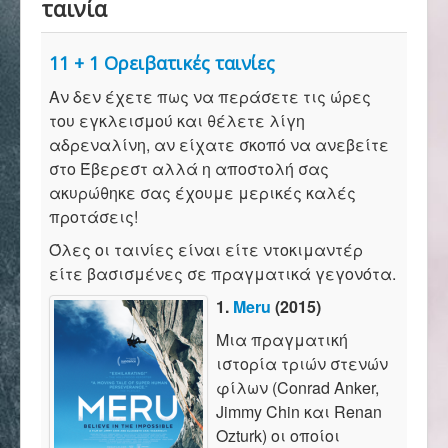
ταινία
Αρχική
11 + 1 Ορειβατικές ταινίες
Σύλλογος
Αν δεν έχετε πως να περάσετε τις ώρες
του εγκλεισμού και θέλετε λίγη
αδρεναλίνη, αν είχατε σκοπό να ανεβείτε
Ορειβασία
στο Έβερεστ αλλά η αποστολή σας
ακυρώθηκε σας έχουμε μερικές καλές
προτάσεις!
Αναρρίχηση
Όλες οι ταινίες είναι είτε ντοκιμαντέρ
είτε βασισμένες σε πραγματικά γεγονότα.
Βουνό και φύση
1.
Meru
(2015)
Μια πραγματική
ιστορία τριών στενών
Φωτο - Video
φίλων (Conrad Anker,
Jimmy Chin και Renan
Ozturk) οι οποίοι