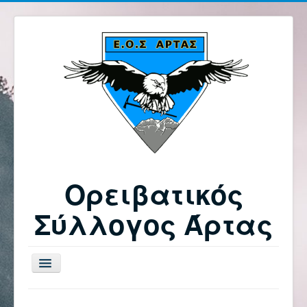
Ορειβατικός
Σύλλογος Άρτας
Εναλλαγή
πλοήγησης