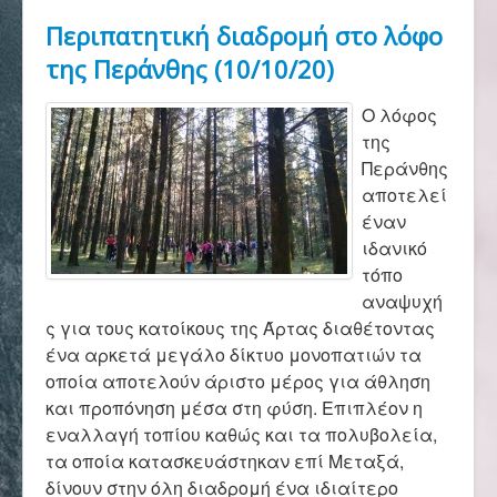
Αρχική
Περιπατητική διαδρομή στο λόφο
της Περάνθης (10/10/20)
Σύλλογος
Ο λόφος
της
Περάνθης
Ορειβασία
αποτελεί
έναν
ιδανικό
Αναρρίχηση
τόπο
αναψυχή
ς για τους κατοίκους της Άρτας διαθέτοντας
Βουνό και φύση
ένα αρκετά μεγάλο δίκτυο μονοπατιών τα
οποία αποτελούν άριστο μέρος για άθληση
και προπόνηση μέσα στη φύση. Επιπλέον η
Φωτο - Video
εναλλαγή τοπίου καθώς και τα πολυβολεία,
τα οποία κατασκευάστηκαν επί Μεταξά,
δίνουν στην όλη διαδρομή ένα ιδιαίτερο