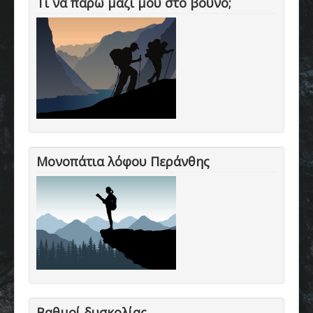
Τι να πάρω μαζί μου στο βουνό;
Μονοπάτια λόφου Περάνθης
Βαθμοί δυσκολίας