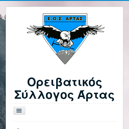
Ορειβατικός
Σύλλογος Άρτας
Εναλλαγή
πλοήγησης