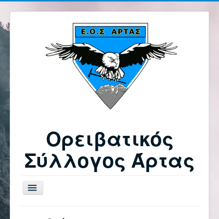
Ορειβατικός
Σύλλογος Άρτας
Εναλλαγή
πλοήγησης