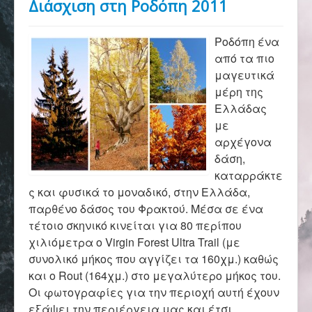
Διάσχιση στη Ροδόπη 2011
Αρχική
Ροδόπη ένα
Σύλλογος
από τα πιο
μαγευτικά
μέρη της
Ορειβασία
Ελλάδας
με
αρχέγονα
δάση,
Αναρρίχηση
καταρράκτε
ς και φυσικά το μοναδικό, στην Ελλάδα,
παρθένο δάσος του Φρακτού. Μέσα σε ένα
Βουνό και φύση
τέτοιο σκηνικό κινείται για 80 περίπου
χιλιόμετρα ο Virgin Forest Ultra Trail (με
συνολικό μήκος που αγγίζει τα 160χμ.) καθώς
Φωτο - Video
και ο Rout (164χμ.) στο μεγαλύτερο μήκος του.
Οι φωτογραφίες για την περιοχή αυτή έχουν
εξάψει την περιέργεια μας και έτσι