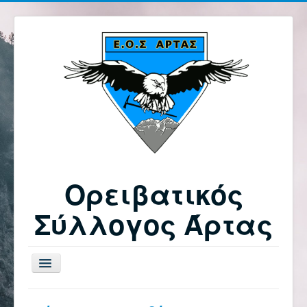
Ορειβατικός
Σύλλογος Άρτας
Εναλλαγή
πλοήγησης