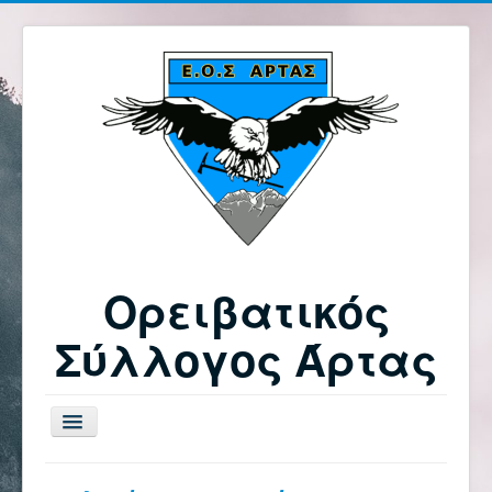
Ορειβατικός
Σύλλογος Άρτας
Εναλλαγή
πλοήγησης