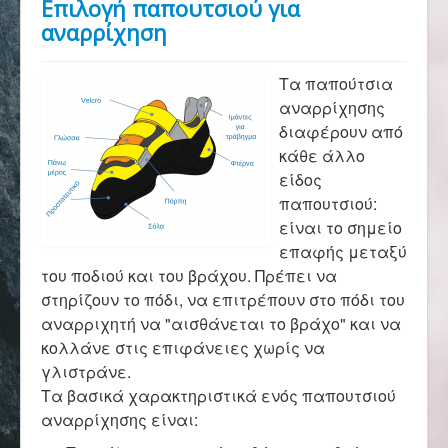
Επιλογή παπουτσιού για
Αρχική
αναρρίχηση
Σύλλογος
Τα παπούτσια
αναρρίχησης
διαφέρουν από
Ορειβασία
κάθε άλλο
είδος
παπουτσιού:
είναι το σημείο
Αναρρίχηση
επαφής μεταξύ
του ποδιού και του βράχου. Πρέπει να
στηρίζουν το πόδι, να επιτρέπουν στο πόδι του
Βουνό και φύση
αναρριχητή να "αισθάνεται το βράχο" και να
κολλάνε στις επιφάνειες χωρίς να
γλιστράνε.
Φωτο - Video
Τα βασικά χαρακτηριστικά ενός παπουτσιού
αναρρίχησης είναι: