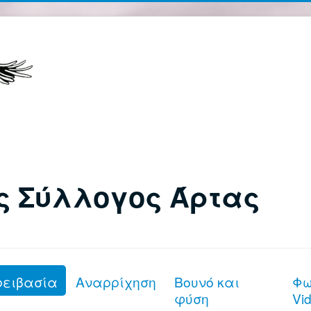
ς Σύλλογος Άρτας
ρειβασία
Αναρρίχηση
Βουνό και
Φω
φύση
Vi