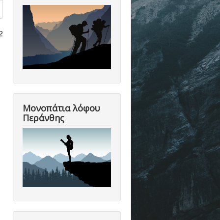
2
Μονοπάτια λόφου
Περάνθης