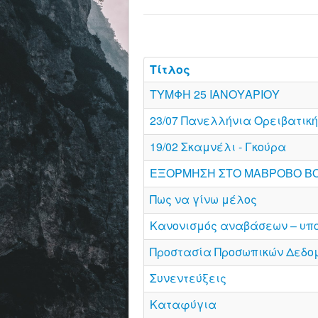
Τίτλος
ΤΥΜΦΗ 25 ΙΑΝΟΥΑΡΙΟΥ
23/07 Πανελλήνια Ορειβατικ
19/02 Σκαμνέλι - Γκούρα
ΕΞΟΡΜΗΣΗ ΣΤΟ ΜΑΒΡΟΒΟ ΒΟΡ
Πως να γίνω μέλος
Κανονισμός αναβάσεων – υπ
Προστασία Προσωπικών Δεδο
Συνεντεύξεις
Καταφύγια