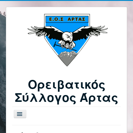
Ορειβατικός
Σύλλογος Άρτας
Εναλλαγή
πλοήγησης