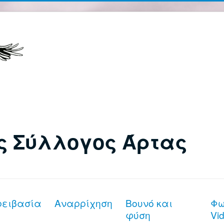
ς Σύλλογος Άρτας
ρειβασία
Αναρρίχηση
Βουνό και
Φω
φύση
Vi