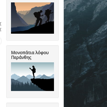
Σ
Σ
Μονοπάτια λόφου
Περάνθης