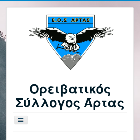
Ορειβατικός
Σύλλογος Άρτας
Εναλλαγή
πλοήγησης