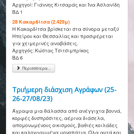
Επικοινωνία
Αρχηγοί: Γιάννης Κιτσαράς και Ίνα Ασλανίδη
ΒΔ 1
28 Κακαρδίτσα (2.429μ)
Η Κακαρδίτσα βρίσκεται στα σύνορα μεταξύ
Ηπείρου και Θεσσαλίας και προσφέρεται
για χειμερινές αναβάσεις.
Αρχηγός: Κώστας Τσιτσιμπρίκος
ΒΔ 6
Περισσότερα...
Τριήμερη διάσχιση Αγράφων (25-
26-27/08/23)
Άγραφα μια θάλασσα από ανέγγιχτα βουνά,
κορφές δυσπρόσιτες, αέρινα διάσελα,
απομονωμένους οικισμούς, βαθιές κοιλάδες
και καλογραμμένα μονοπάτια. Όλα αυτά και