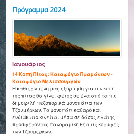
Αρχική
Πρόγραμμα 2024
Σύλλογος
Ορειβασία
Ιανουάριος
Αναρρίχηση
14 Κοπή Πίτας: Καταφύγιο Πραμάντων -
Καταφύγιο Μελισσουργών
Η καθιερωμένη μας εξόρμηση για την κοπή
Βουνό και φύση
της πίτας θα γίνει φέτος σε ένα από τα πιο
δημοφιλή πεζοπορικά μονοπάτια των
Τζουμέρκων. Το μονοπάτι καθαρό και
Φωτο - Video
ευδιάκριτο κινείται μέσα σε δάσος ελάτης
προσφέροντας πανοραμική θέα τις κορυφές
των Τζουμέρκων.