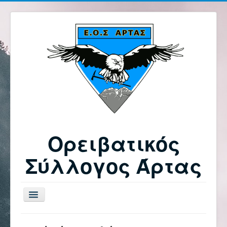
Ορειβατικός
Σύλλογος Άρτας
Εναλλαγή
πλοήγησης