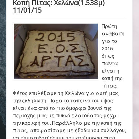
Κοπή Πίτας: Χελώνα(1.538μ)
Αρχική
11/01/15
Σύλλογος
Πρώτη
ανάβαση
για το
Ορειβασία
2015
όπως
πάντα
είναι η
Αναρρίχηση
κοπή της
πίτας.
Φέτος επιλέξαμε τη Χελώνα για αυτή μας
Βουνό και φύση
την εκδήλωση. Παρά το ταπεινό του ύψος
είναι ένα από τα πιο όμορφα βουνά της
περιοχής μας με πυκνό ελατόδασος μέχρι
Φωτο - Video
την κορυφή του. Παράλληλα με την κοπή της
πίτας, αποφασίσαμε με έξοδα του συλλόγου,
να σηματοδοτήσουμε το πανέμορφο αυτό