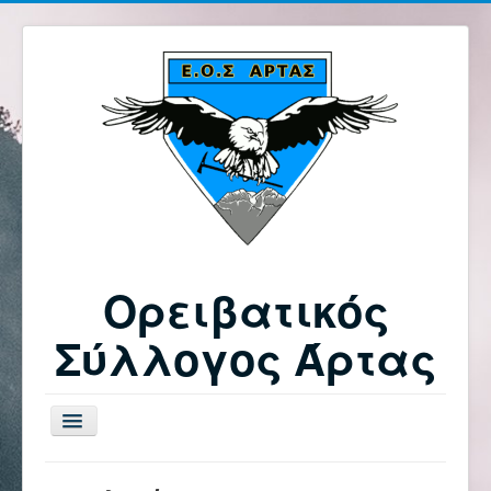
Ορειβατικός
Σύλλογος Άρτας
Εναλλαγή
πλοήγησης