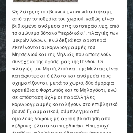
Ως λάτρεις του βουνού εντυπωσιαστήκαμε
από την τοποθεσία του χωριού, καθώς είναι
βυθισμένο ανάμεσα στις καταπράσινες, από
το ομώνυμο βότανο "περδικάκι", πλαγιές των
μικρών λόφων, ενώ δεξιά και αριστερά
εκτείνονται οι κορυφογραμμές του
Μητσελιού και της Μηλιάς που αποτελούν
συνέχεια της οροσειράς της Πίνδου. Οι
πλαγιές του Μητσελιού και της Μηλιάς είναι
κατάφυτες από έλατα και ανάμεσά τους
σχηματίζονται, μετά το χωριό, δύο όμορφα
οροπέδια ο Φορτωπός και το Μηλογόστι, ενώ
σε απόσταση 6χλμ οι παράλληλες
κορυφογραμμές καταλήγουν στο επιβλητικό
βουνό Γραμματικού, σύμπλεγμα από
ομαλούς λόφους με αραιή βλάστηση από
κέδρους, έλατα και περδικάκι. Η περιοχή
διαθέτει πλούσια πανίδα οπότε όποιος το