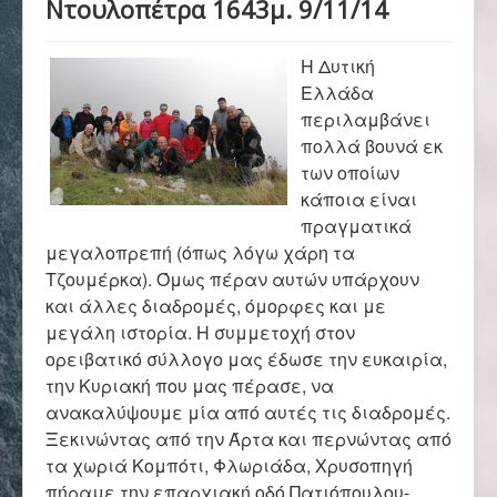
Ντουλοπέτρα 1643μ. 9/11/14
Αρχική
Η Δυτική
Σύλλογος
Ελλάδα
περιλαμβάνει
πολλά βουνά εκ
Ορειβασία
των οποίων
κάποια είναι
πραγματικά
μεγαλοπρεπή (όπως λόγω χάρη τα
Αναρρίχηση
Τζουμέρκα). Όμως πέραν αυτών υπάρχουν
και άλλες διαδρομές, όμορφες και με
μεγάλη ιστορία. Η συμμετοχή στον
Βουνό και φύση
ορειβατικό σύλλογο μας έδωσε την ευκαιρία,
την Κυριακή που μας πέρασε, να
ανακαλύψουμε μία από αυτές τις διαδρομές.
Φωτο - Video
Ξεκινώντας από την Άρτα και περνώντας από
τα χωριά Κομπότι, Φλωριάδα, Χρυσοπηγή
πήραμε την επαρχιακή οδό Πατιόπουλου-