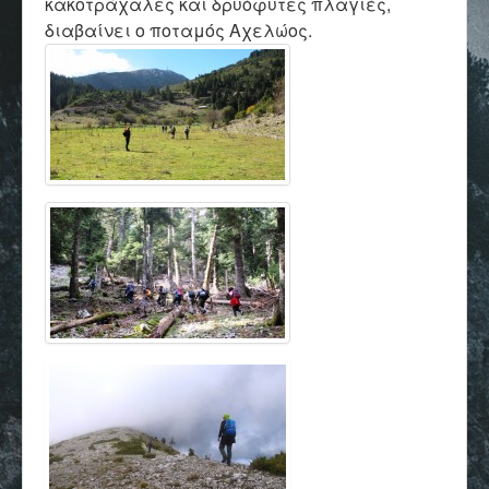
κακοτράχαλες και δρυόφυτες πλαγιές,
διαβαίνει ο ποταμός Αχελώος.