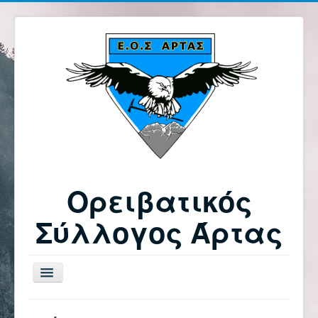
Ορειβατικός
Σύλλογος Άρτας
Εναλλαγή
πλοήγησης