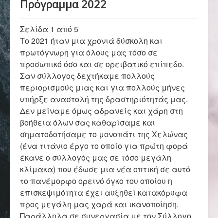
Πρόγραμμα 2022
Αρχική
Σελίδα 1 από 5
Σύλλογος
Το 2021 ήταν μια χρονιά δύσκολη και
πρωτόγνωρη για όλους μας τόσο σε
προσωπικό όσο και σε ορειβατικό επίπεδο.
Ορειβασία
Σαν σύλλογος δεχτήκαμε πολλούς
περιορισμούς μιας και για πολλούς μήνες
υπήρξε αναστολή της δραστηριότητάς μας.
Δεν μείναμε όμως αδρανείς και χάρη στη
Αναρρίχηση
βοήθεια όλων σας καθαρίσαμε και
σηματοδοτήσαμε το μονοπάτι της Χελώνας
(ένα τιτάνιο έργο το οποίο για πρώτη φορά
Βουνό και φύση
έκανε ο σύλλογός μας σε τόσο μεγάλη
κλίμακα) που έδωσε μια νέα οπτική σε αυτό
το πανέμορφο ορεινό όγκο του οποίου η
Φωτο - Video
επισκεψιμότητα έχει αυξηθεί κατακόρυφα
προς μεγάλη μας χαρά και ικανοποίηση.
Παράλληλα σε συνεργασία με τον Σύλλογο