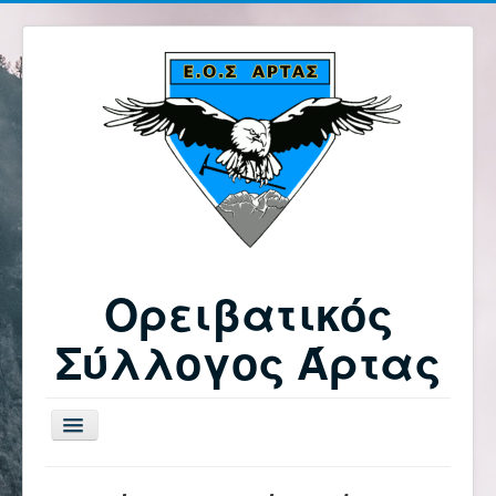
Ορειβατικός
Σύλλογος Άρτας
Εναλλαγή
πλοήγησης