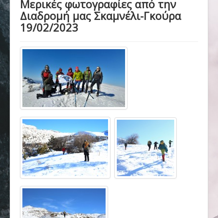
Μερικές φωτογραφίες από την
Αρχική
Διαδρομή μας Σκαμνέλι-Γκούρα
19/02/2023
Σύλλογος
Ορειβασία
Αναρρίχηση
Βουνό και φύση
Φωτο - Video